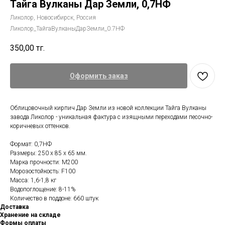
Тайга Вулканы Дар Земли, 0,7НФ
Ликолор, Новосибирск, Россия
Ликолор_ТайгаВулканыДарЗемли_0.7НФ
350,00
тг.
Оформить заказ
Облицовочный кирпич Дар Земли из новой коллекции Тайга Вулканы
завода Ликолор - уникальная фактура с изящными переходами песочно-
коричневых оттенков.
Формат: 0,7НФ
Размеры: 250 х 85 х 65 мм.
Марка прочности: М200
Морозостойкость: F100
Масса: 1,6-1,8 кг
Водопоглощение: 8-11%
Количество в поддоне: 660 штук
Доставка
Хранение на складе
Формы оплаты