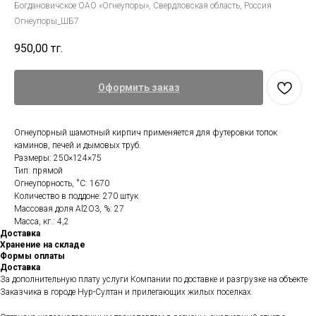
Богдановичское ОАО «Огнеупоры», Свердловская область, Россия
Огнеупоры_ШБ7
950,00
тг.
Оформить заказ
Огнеупорный шамотный кирпич применяется для футеровки топок
каминов, печей и дымовых труб.
Размеры: 250×124×75
Тип: прямой
Огнеупорность, ˚С: 1670
Количество в поддоне: 270 штук
Массовая доля Al2O3, %: 27
Масса, кг.: 4,2
Доставка
Хранение на складе
Формы оплаты
Доставка
За дополнительную плату услуги Компании по доставке и разгрузке на объекте
Заказчика в городе Нур-Султан и прилегающих жилых поселках.